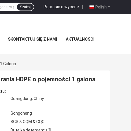
Poprosić o wycenę
|
Polish
Szukaj
SKONTAKTUJ SIĘ Z NAMI
AKTUALNOŚCI
 1 Galona
 prania HDPE o pojemności 1 galona
tu:
Guangdong, Chiny
:
Gongcheng
SGS & CQM & CQC
Butelka detergentu 3L