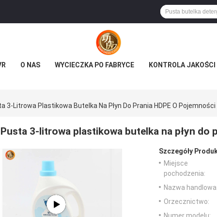
VR
O NAS
WYCIECZKA PO FABRYCE
KONTROLA JAKOŚCI
a 3-Litrowa Plastikowa Butelka Na Płyn Do Prania HDPE O Pojemności
Pusta 3-litrowa plastikowa butelka na płyn do
Szczegóły Produk
Miejsce
pochodzenia:
Nazwa handlowa
Orzecznictwo:
Numer modelu: