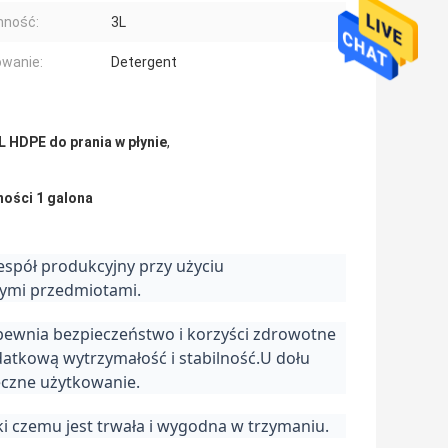
mność:
3L
wanie:
Detergent
L HDPE do prania w płynie
,
ności 1 galona
spół produkcyjny przy użyciu
łymi przedmiotami.
pewnia bezpieczeństwo i korzyści zdrowotne
atkową wytrzymałość i stabilność.U dołu
eczne użytkowanie.
ki czemu jest trwała i wygodna w trzymaniu.