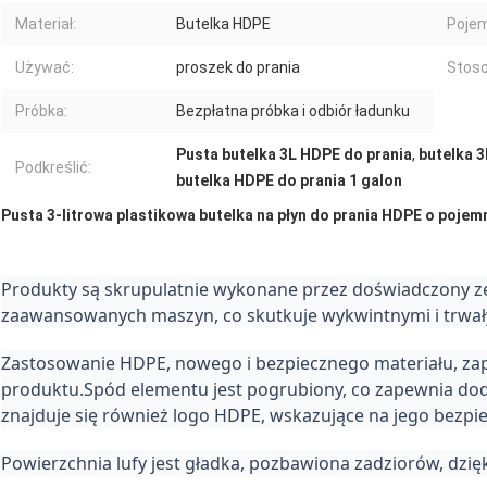
Materiał:
Butelka HDPE
Poje
Używać:
proszek do prania
Stoso
Próbka:
Bezpłatna próbka i odbiór ładunku
Pusta butelka 3L HDPE do prania
,
butelka 3
Podkreślić:
butelka HDPE do prania 1 galon
Pusta 3-litrowa plastikowa butelka na płyn do prania HDPE o pojem
Produkty są skrupulatnie wykonane przez doświadczony ze
zaawansowanych maszyn, co skutkuje wykwintnymi i trwa
Zastosowanie HDPE, nowego i bezpiecznego materiału, za
produktu.Spód elementu jest pogrubiony, co zapewnia dod
znajduje się również logo HDPE, wskazujące na jego bezpi
Powierzchnia lufy jest gładka, pozbawiona zadziorów, dzię