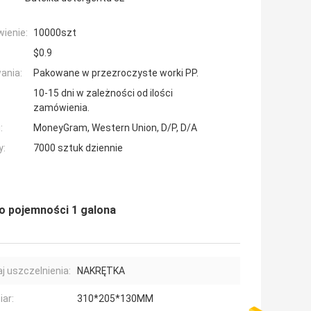
ienie:
10000szt
$0.9
ania:
Pakowane w przezroczyste worki PP.
10-15 dni w zależności od ilości
zamówienia.
:
MoneyGram, Western Union, D/P, D/A
y:
7000 sztuk dziennie
 o pojemności 1 galona
j uszczelnienia:
NAKRĘTKA
ar:
310*205*130MM