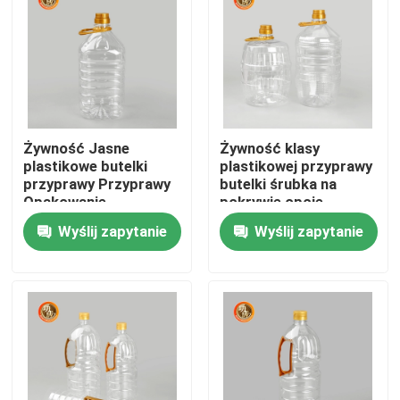
Żywność Jasne
Żywność klasy
plastikowe butelki
plastikowej przyprawy
przyprawy Przyprawy
butelki śrubka na
Opakowanie
pokrywie opcje
cylindrowe 1000ml-
niestandardowej wagi
Wyślij zapytanie
Wyślij zapytanie
1800ml
Idealny dla przyprawy
opakowania
Dom
Produkty
Filmy