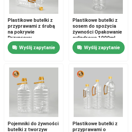
Pokaz VR
Plastikowe butelki z
Plastikowe butelki z
przyprawami z śrubą
sosem do spożycia
na pokrywie
żywności Opakowanie
O nas
Przyprawy
cylindrowe 1000ml-
opakowania 1000ml-
1800ml Pojemność
Wyślij zapytanie
Wyślij zapytanie
1800ml Pojemność
Wycieczka po fabryce
Kontrola jakości
Skontaktuj się z nami
Aktualności
Pojemniki do żywności
Plastikowe butelki z
Plastikowa butelka na pigułki
butelki z tworzyw
przyprawami o