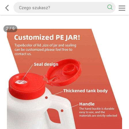
2
/
6